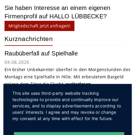
Sie haben Interesse an einem eigenen
Firmenprofil auf HALLO LÜBBECKE?
Mitgliedschaft jetzt anfragen!
Kurznachrichten
Raubüberfall auf Spielhalle
04.08.2026
Ein bisher Unbekannter überfiel in den Morgenstunden des
Montags eine Spielhalle in Hille. Mit erbeutetem Bargeld
gelang dem Täter die Flucht.
weiterlesen
This site uses third-party website tracking
technologies to provide and continually improve our
Service
services, and to display advertisements according to
users' interests. I agree and may revoke or change
my consent at any time with effect for the future.