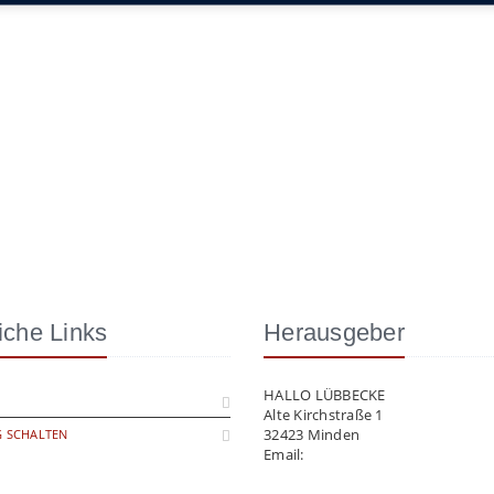
iche Links
Herausgeber
HALLO LÜBBECKE
Alte Kirchstraße 1
32423 Minden
 SCHALTEN
Email:
info@hallo-luebbecke.de