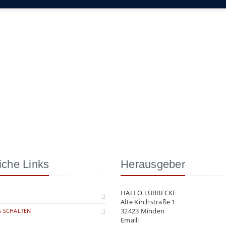
iche Links
Herausgeber
HALLO LÜBBECKE
Alte Kirchstraße 1
32423 Minden
 SCHALTEN
Email:
info@hallo-luebbecke.de