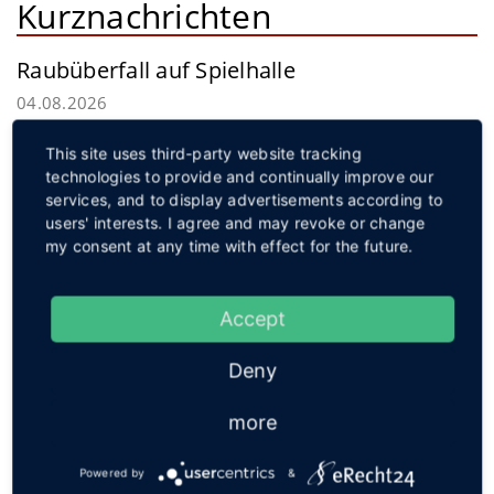
Kurznachrichten
Raubüberfall auf Spielhalle
04.08.2026
Ein bisher Unbekannter überfiel in den Morgenstunden des
This site uses third-party website tracking
Montags eine Spielhalle in Hille. Mit erbeutetem Bargeld
technologies to provide and continually improve our
gelang dem Täter die Flucht.
weiterlesen
services, and to display advertisements according to
Service
users' interests. I agree and may revoke or change
my consent at any time with effect for the future.
Accept
Social
Deny
more
Powered by
&