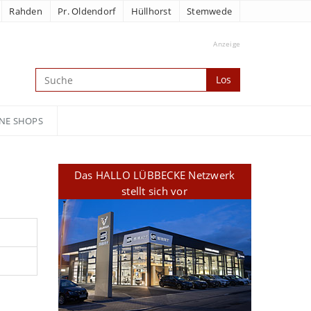
Rahden
Pr. Oldendorf
Hüllhorst
Stemwede
Anzeige
Los
NE SHOPS
Das HALLO LÜBBECKE Netzwerk
stellt sich vor