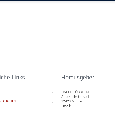
iche Links
Herausgeber
HALLO LÜBBECKE
Alte Kirchstraße 1
32423 Minden
 SCHALTEN
Email:
info@hallo-luebbecke.de