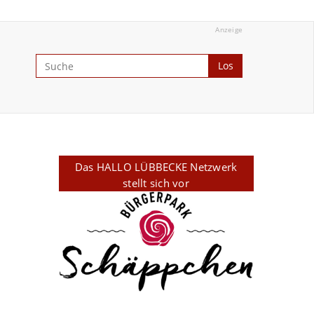
Anzeige
Los
Das HALLO LÜBBECKE Netzwerk
stellt sich vor