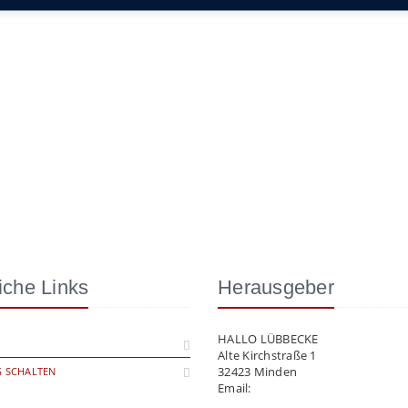
iche Links
Herausgeber
HALLO LÜBBECKE
Alte Kirchstraße 1
32423 Minden
 SCHALTEN
Email:
info@hallo-luebbecke.de