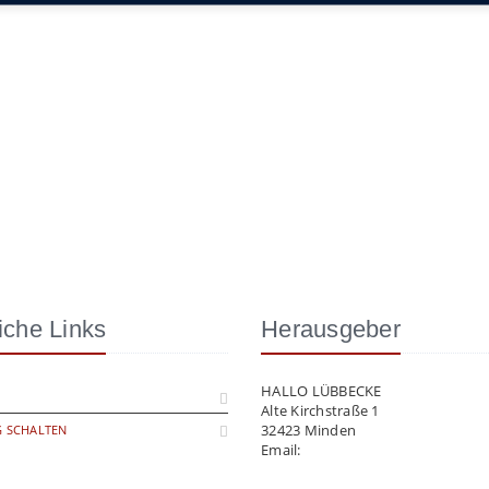
iche Links
Herausgeber
HALLO LÜBBECKE
Alte Kirchstraße 1
32423 Minden
 SCHALTEN
Email:
info@hallo-luebbecke.de