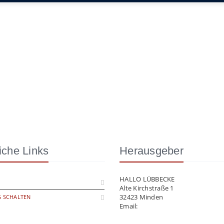
iche Links
Herausgeber
HALLO LÜBBECKE
Alte Kirchstraße 1
32423 Minden
 SCHALTEN
Email:
info@hallo-luebbecke.de