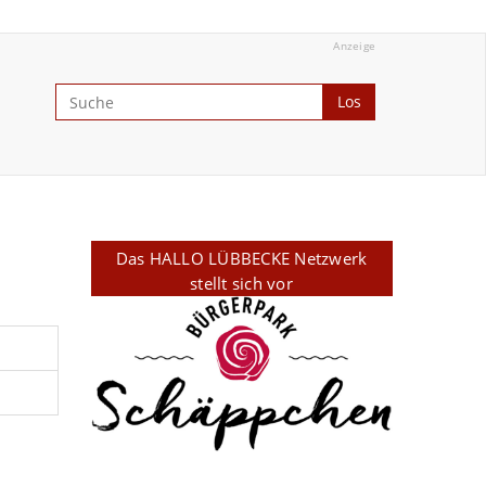
Anzeige
Los
Das HALLO LÜBBECKE Netzwerk
stellt sich vor