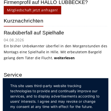
Firmenprofil auf HALLO LÜBBECKE?
Mitgliedschaft jetzt anfragen!
Kurznachrichten
Raubüberfall auf Spielhalle
04.08.2026
Ein bisher Unbekannter überfiel in den Morgenstunden des
Montags eine Spielhalle in Hille. Mit erbeutetem Bargeld
gelang dem Täter die Flucht.
weiterlesen
Service
This site uses third-party website tracking
technologies to provide and continually improve our
services, and to display advertisements according to
users' interests. I agree and may revoke or change
my consent at any time with effect for the future.