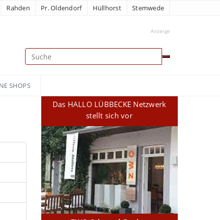
Rahden
Pr. Oldendorf
Hüllhorst
Stemwede
Anzeige
NE SHOPS
Das HALLO LÜBBECKE Netzwerk
stellt sich vor