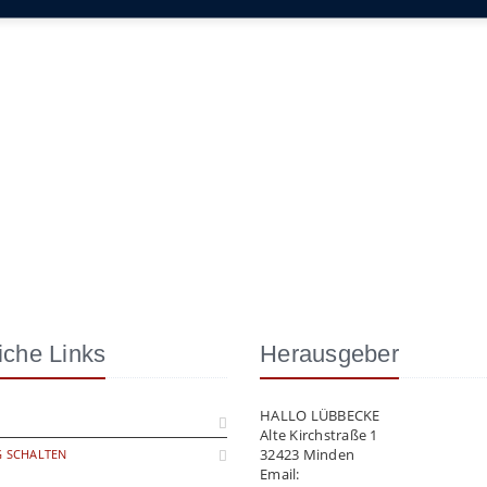
iche Links
Herausgeber
HALLO LÜBBECKE
Alte Kirchstraße 1
32423 Minden
 SCHALTEN
Email:
info@hallo-luebbecke.de