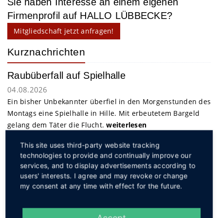
Sie haben Interesse an einem eigenen
Firmenprofil auf HALLO LÜBBECKE?
Mitgliedschaft jetzt anfragen!
Kurznachrichten
Raubüberfall auf Spielhalle
04.08.2026
Ein bisher Unbekannter überfiel in den Morgenstunden des
Montags eine Spielhalle in Hille. Mit erbeutetem Bargeld
gelang dem Täter die Flucht.
weiterlesen
This site uses third-party website tracking
technologies to provide and continually improve our
Service
services, and to display advertisements according to
users' interests. I agree and may revoke or change
my consent at any time with effect for the future.
Accept