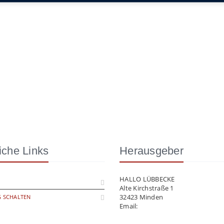
iche Links
Herausgeber
HALLO LÜBBECKE
Alte Kirchstraße 1
32423 Minden
 SCHALTEN
Email:
info@hallo-luebbecke.de