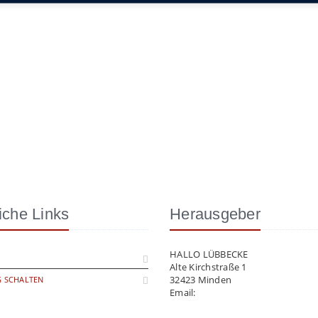
iche Links
Herausgeber
HALLO LÜBBECKE
Alte Kirchstraße 1
32423 Minden
 SCHALTEN
Email:
info@hallo-luebbecke.de