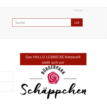
Anzeige
Los
Das HALLO LÜBBECKE Netzwerk
stellt sich vor