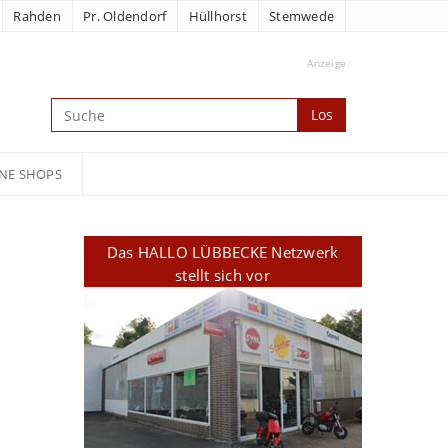
Rahden
Pr. Oldendorf
Hüllhorst
Stemwede
Anzeige
Los
NE SHOPS
Das HALLO LÜBBECKE Netzwerk
stellt sich vor