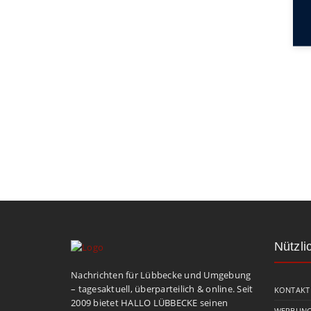
Nützli
Nachrichten für Lübbecke und Umgebung
– tagesaktuell, überparteilich & online. Seit
KONTAKT
2009 bietet HALLO LÜBBECKE seinen
WERBUNG