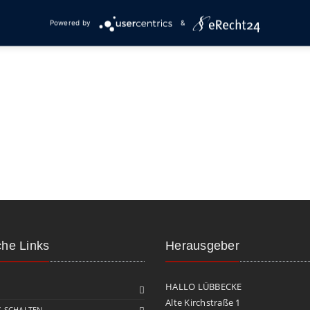
Powered by
&
che Links
Herausgeber
HALLO LÜBBECKE
Alte Kirchstraße 1
 SCHALTEN