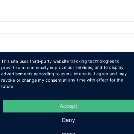
This site uses third-party website tracking technologies to
provide and continually improve our services, and to display
en Firmenprofil auf HALLO LÜBBECKE?
advertisements according to users' interests. I agree and may
revoke or change my consent at any time with effect for the
future.
Accept
Deny
more