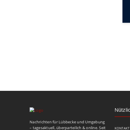
Nützli
Nachrichten für Lübbecke und Umgebung
– tagesaktuell, überparteilich & online. Seit
KONTAKT