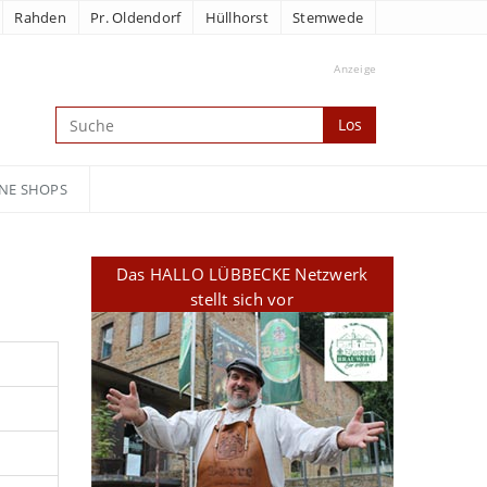
Rahden
Pr. Oldendorf
Hüllhorst
Stemwede
Anzeige
Los
NE SHOPS
Das HALLO LÜBBECKE Netzwerk
stellt sich vor