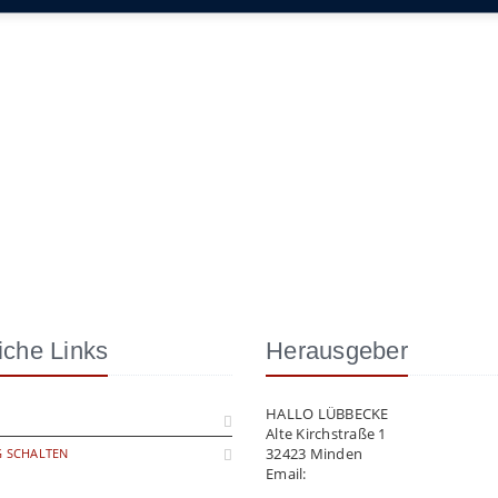
iche Links
Herausgeber
HALLO LÜBBECKE
Alte Kirchstraße 1
32423 Minden
 SCHALTEN
Email:
info@hallo-luebbecke.de