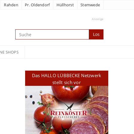
Rahden
Pr. Oldendorf
Hüllhorst
Stemwede
Anzeige
Los
NE SHOPS
Das HALLO LÜBBECKE Netzwerk
stellt sich vor