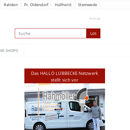
Rahden
Pr. Oldendorf
Hüllhorst
Stemwede
Anzeige
Los
NE SHOPS
Das HALLO LÜBBECKE Netzwerk
stellt sich vor