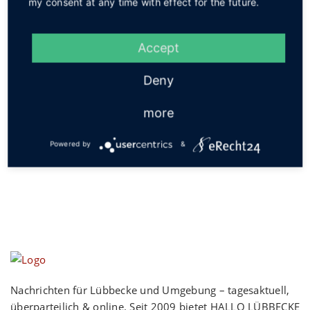
my consent at any time with effect for the future.
Service
Accept
Deny
more
Social
Powered by
&
Nachrichten für Lübbecke und Umgebung – tagesaktuell,
überparteilich & online. Seit 2009 bietet HALLO LÜBBECKE