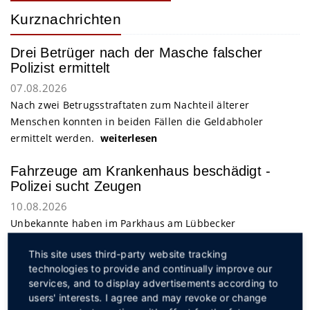
Kurznachrichten
Drei Betrüger nach der Masche falscher
Polizist ermittelt
07.08.2026
Nach zwei Betrugsstraftaten zum Nachteil älterer
Menschen konnten in beiden Fällen die Geldabholer
ermittelt werden.
weiterlesen
Fahrzeuge am Krankenhaus beschädigt -
Polizei sucht Zeugen
10.08.2026
Unbekannte haben im Parkhaus am Lübbecker
Krankenhaus an der Virchowstraße am Mittwoch ihr
This site uses third-party website tracking
Unwesen getrieben und drei Fahrzeuge beschädigt. Die
technologies to provide and continually improve our
Polizei bittet um Zeugenhinweise.
weiterlesen
services, and to display advertisements according to
users' interests. I agree and may revoke or change