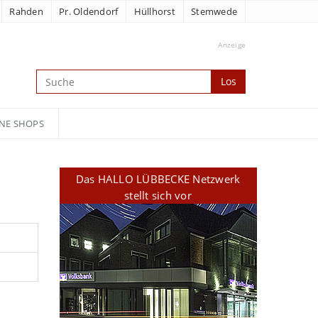
Rahden
Pr. Oldendorf
Hüllhorst
Stemwede
Anzeige
Los
NE SHOPS
Das HALLO LÜBBECKE Netzwerk
stellt sich vor