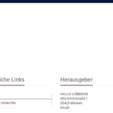
iche Links
Herausgeber
HALLO LÜBBECKE
Alte Kirchstraße 1
32423 Minden
 SCHALTEN
Email:
info@hallo-luebbecke.de