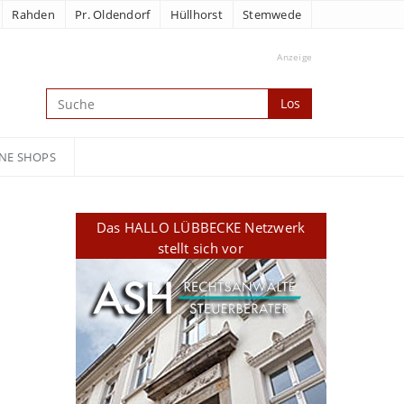
Rahden
Pr. Oldendorf
Hüllhorst
Stemwede
Anzeige
Los
NE SHOPS
Das HALLO LÜBBECKE Netzwerk
stellt sich vor