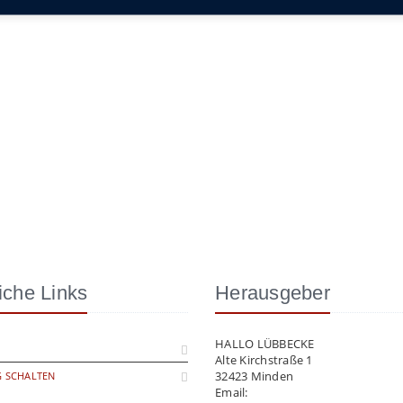
iche Links
Herausgeber
HALLO LÜBBECKE
Alte Kirchstraße 1
32423 Minden
 SCHALTEN
Email:
info@hallo-luebbecke.de