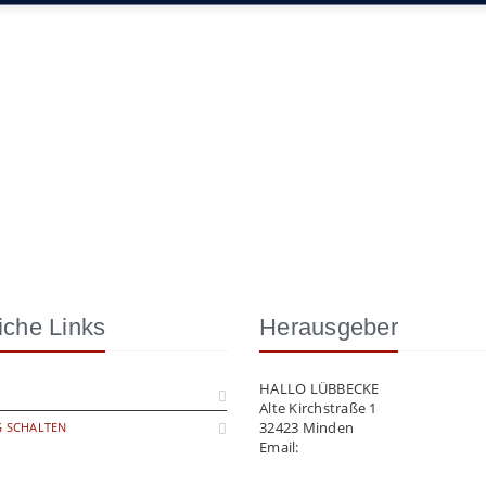
iche Links
Herausgeber
HALLO LÜBBECKE
Alte Kirchstraße 1
32423 Minden
 SCHALTEN
Email:
info@hallo-luebbecke.de