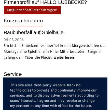
Firmenprofil auf HALLO LÜBBECKE?
Mitgliedschaft jetzt anfragen!
Kurznachrichten
Raubüberfall auf Spielhalle
04.08.2026
Ein bisher Unbekannter überfiel in den Morgenstunden des
Montags eine Spielhalle in Hille. Mit erbeutetem Bargeld
gelang dem Täter die Flucht.
weiterlesen
Service
This site uses third-party website tracking
technologies to provide and continually improve our
services, and to display advertisements according to
users' interests. I agree and may revoke or change
my consent at any time with effect for the future.