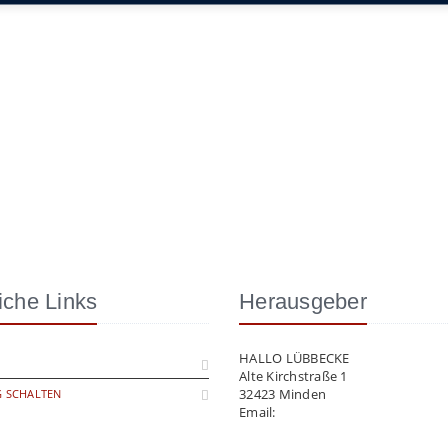
iche Links
Herausgeber
HALLO LÜBBECKE
Alte Kirchstraße 1
32423 Minden
 SCHALTEN
Email:
info@hallo-luebbecke.de