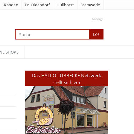
Rahden
Pr. Oldendorf
Hüllhorst
Stemwede
Anzeige
Los
NE SHOPS
Das HALLO LÜBBECKE Netzwerk
stellt sich vor