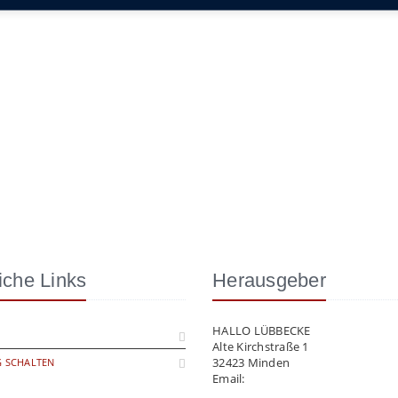
iche Links
Herausgeber
HALLO LÜBBECKE
Alte Kirchstraße 1
32423 Minden
 SCHALTEN
Email:
info@hallo-luebbecke.de