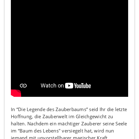
In “Die Legende des Zauberbaums” seid Ihr die letzte
Hoffnung, die Zauberwelt im Gleichgewicht zu
halten. Nachdem ein mächtiger Zauberer seine Seele
im “Baum des Lebens" versiegelt hat, wird nun
jemand mit unvorstellbarer magischer Kraft