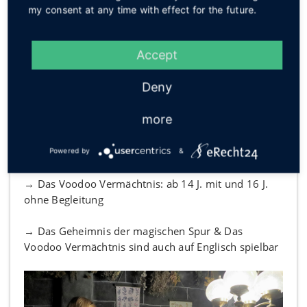
→ persönlicher Game Master als leidenschaftlicher
my consent at any time with effect for the future.
Storyteller, der bei Bedarf geschickt Hinweise gibt
Accept
→ 60 Min. Rätselspaß
Deny
→ mit 2–6 Personen spielbar
more
→ Das Geheimnis der magischen Spur & Die
Legende des Zauberbaums: ab 12 J. mit und 16 J.
ohne Begleitung
Powered by
&
→ Das Voodoo Vermächtnis: ab 14 J. mit und 16 J.
ohne Begleitung
→ Das Geheimnis der magischen Spur & Das
Voodoo Vermächtnis sind auch auf Englisch spielbar