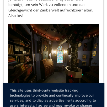
benötigt, um sein Werk zu vollenden und das
Gleichgewicht der Zauberwelt aufrechtzuerhalten.
Also los!
This site uses third-party website tracking
technologies to provide and continually improve our
Informationen:
services, and to display advertisements according to
users' interests. I agree and may revoke or change