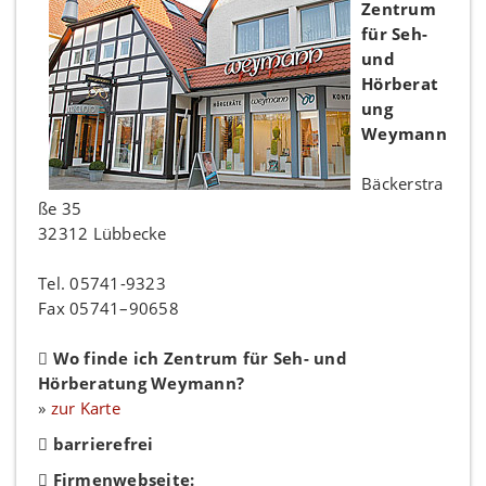
Zentrum
für Seh-
und
Hörberat
ung
Weymann
Bäckerstra
ße 35
32312 Lübbecke
Tel. 05741-9323
Fax 05741–90658
Wo finde ich Zentrum für Seh- und
Hörberatung Weymann?
»
zur Karte
barrierefrei
Firmenwebseite: