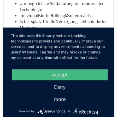
Umfangreichste Sehberatung mit modernster
Technologie
Individualisierte Brillengläser von Zeiss
Arbeitsplatz für die Versorgung sehbehinderter
Menschen
Führerscheintest
This site uses third-party website tracking
persönliches Hörprofil, jederzeit und kostenlos
technologies to provide and continually improve our
kostenlose Leihgeräte
services, and to display advertisements according to
kostenlose Hörgeräte-Inspektion
users' interests. I agree and may revoke or change
Hausbesuche, Hol- und Bringdienst
my consent at any time with effect for the future.
Accept
Deny
more
Powered by
&