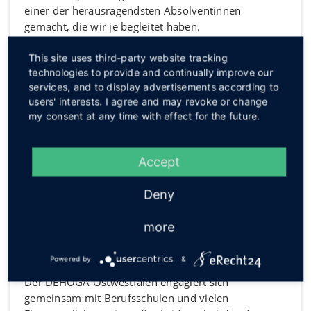
einer der herausragendsten Absolventinnen
gemacht, die wir je begleitet haben.
Als Ausbilder bin ich unglaublich stolz auf ihr
Engagement, ihr Teamplay und die konsequente
This site uses third-party website tracking
technologies to provide and continually improve our
Verfolgung exzellenter Standards. Sie setzt neue
services, and to display advertisements according to
Maßstäbe für unsere Branche – und inspiriert
users' interests. I agree and may revoke or change
hoffentlich weiterhin viele Nachwuchskräfte, und
my consent at any time with effect for the future.
gestandene des Berufes ebenfalls Großartiges zu
erreichen.“
Accept
Auch der DEHOGA Ostwestfalen zeigt sich
begeistert:
Deny
“Was für ein Wochenende, was für ein starkes Team!
more
Wir sind extrem stolz auf Euch.
Unser Dank gilt den Ausbildungsbetrieben,
Powered by
&
Berufsschulen und dem unermüdlichen Trainerteam.
Der DEHOGA Ostwestfalen engagiert sich
gemeinsam mit Berufsschulen und vielen