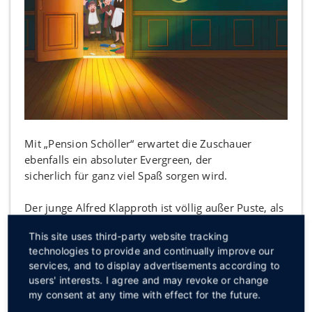
Mit „Pension Schöller“ erwartet die Zuschauer
ebenfalls ein absoluter Evergreen, der
sicherlich für ganz viel Spaß sorgen wird.
Der junge Alfred Klapproth ist völlig außer Puste, als
er auf seine Verwandten trifft. Sein Onkel
This site uses third-party website tracking
Philipp, ein ehemaliger Fabrikbesitzer, hetzt ihn quer
technologies to provide and continually improve our
durch Berlin auf der Suche nach
services, and to display advertisements according to
außergewöhnlichen Erlebnissen. Doch der alte
users' interests. I agree and may revoke or change
Klapproth hat noch einen ganz besonderen
my consent at any time with effect for the future.
Wunsch: Alfred soll ihm eine Heilanstalt von innen