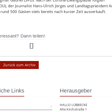
igmar Gabriel (SPD). Nach der Corona-Zwangspause folgten
U), der Journalist Hans-Ulrich Jörges und Landtagspräsident 
rund 500 Gästen stets bereits nach kurzer Zeit ausverkauft.
eressant? Dann teilen!
Zurück zum Archiv
iche Links
Herausgeber
HALLO LÜBBECKE
Alte Kirchstraße 1