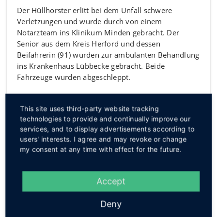
Der Hüllhorster erlitt bei dem Unfall schwere
Verletzungen und wurde durch von einem
Notarzteam ins Klinikum Minden gebracht. Der
Senior aus dem Kreis Herford und dessen
Beifahrerin (91) wurden zur ambulanten Behandlung
ins Krankenhaus Lübbecke gebracht. Beide
Fahrzeuge wurden abgeschleppt.
Quelle: Polizei, Symbolfoto: Archiv
This site uses third-party website tracking
Interessant? Dann teilen!
technologies to provide and continually improve our
services, and to display advertisements according to
users' interests. I agree and may revoke or change
my consent at any time with effect for the future.
Zurück zum Archiv
Accept
Kurznachrichten
Deny