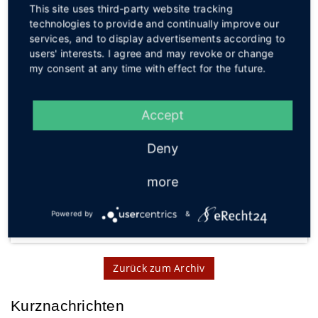
This site uses third-party website tracking
Der Eintrittspreis beträgt 12,00 Euro pro Person.
technologies to provide and continually improve our
Besucher, die einen Ermäßigungsschein besitzen,
services, and to display advertisements according to
zahlen lediglich 11,00 Euro.
users' interests. I agree and may revoke or change
my consent at any time with effect for the future.
Wer mehr über das Ensemble und weitere
Aufführungen erfahren möchte, findet umfassende
Informationen auf der offiziellen Website unter
Accept
www.weltderpuppen.com
.
Deny
Quelle und Foto: Puppenbühne Welt der Puppen
more
Interessant? Dann teilen!
Powered by
&
Zurück zum Archiv
Kurznachrichten