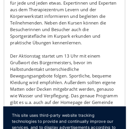
für jede und jeden etwas. Expertinnen und Experten
aus dem Therapiezentrum Levern und der
Körperwerkstatt informieren und begleiten die
Teilnehmenden. Neben den Kursen können die
Besucherinnen und Besucher auch die
Sportgerätefläche im Kurpark erkunden und
praktische Übungen kennenlernen.
Der Aktionstag startet um 13 Uhr mit einem
Grußwort des Bürgermeisters, bevor im
Halbstundentakt unterschiedliche
Bewegungsangebote folgen. Sportliche, bequeme
Kleidung wird empfohlen. Außerdem sollten eigene
Matten oder Decken mitgebracht werden, genauso
wie Wasser und Verpflegung. Das genaue Programm
gibt es u.a. auch auf der Homepage der Gemeinde
Stemwede (
www.stemwede.de
) zum Nachlesen.
This site uses third-party website tracking
technologies to provide and continually improve our
Sollte es regnen fällt die Veranstaltung aus. Die
services, and to display advertisements according to
Gemeinde Stemwede wird tagesaktuell auf der