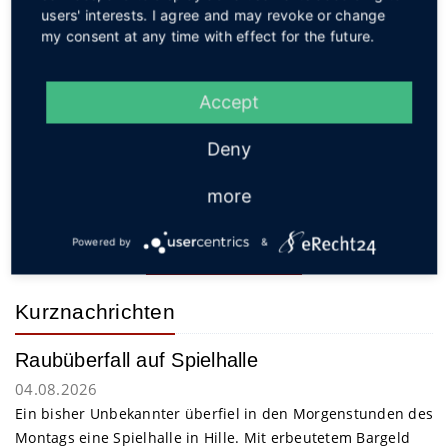
users' interests. I agree and may revoke or change
Homepage sowie in den Sozialen Medien
my consent at any time with effect for the future.
informieren.
Quelle und Foto: Gemeinde Stemwede
Accept
Interessant? Dann teilen!
Deny
more
Powered by
&
Zurück zum Archiv
Kurznachrichten
Raubüberfall auf Spielhalle
04.08.2026
Ein bisher Unbekannter überfiel in den Morgenstunden des
Montags eine Spielhalle in Hille. Mit erbeutetem Bargeld