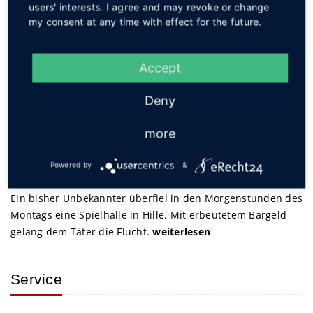
users' interests. I agree and may revoke or change
Interessant? Dann teilen!
my consent at any time with effect for the future.
Accept
Zurück zum Archiv
Deny
Kurznachrichten
more
Raubüberfall auf Spielhalle
Powered by
&
04.08.2026
Ein bisher Unbekannter überfiel in den Morgenstunden des
Montags eine Spielhalle in Hille. Mit erbeutetem Bargeld
gelang dem Täter die Flucht.
weiterlesen
Service