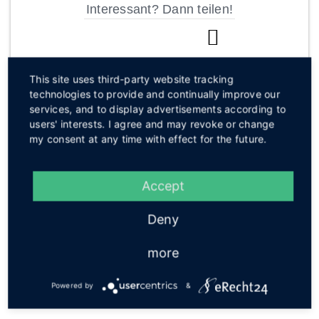
Interessant? Dann teilen!
This site uses third-party website tracking
Zurück zum Archiv
technologies to provide and continually improve our
services, and to display advertisements according to
users' interests. I agree and may revoke or change
Kurznachrichten
my consent at any time with effect for the future.
Raubüberfall auf Spielhalle
04.08.2026
Accept
Ein bisher Unbekannter überfiel in den Morgenstunden des
Deny
Montags eine Spielhalle in Hille. Mit erbeutetem Bargeld
gelang dem Täter die Flucht.
weiterlesen
more
Service
Powered by
&