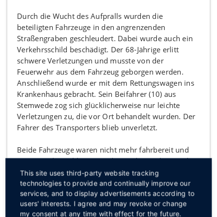
Durch die Wucht des Aufpralls wurden die
beteiligten Fahrzeuge in den angrenzenden
Straßengraben geschleudert. Dabei wurde auch ein
Verkehrsschild beschädigt. Der 68-Jährige erlitt
schwere Verletzungen und musste von der
Feuerwehr aus dem Fahrzeug geborgen werden.
Anschließend wurde er mit dem Rettungswagen ins
Krankenhaus gebracht. Sein Beifahrer (10) aus
Stemwede zog sich glücklicherweise nur leichte
Verletzungen zu, die vor Ort behandelt wurden. Der
Fahrer des Transporters blieb unverletzt.
Beide Fahrzeuge waren nicht mehr fahrbereit und
mussten abgeschleppt werden. Neben Polizei und
Feuerwehr waren auch Rettungs- und Notarztwagen
This site uses third-party website tracking
im Einsatz. Für die Unfallaufnahme und die
technologies to provide and continually improve our
services, and to display advertisements according to
Bergungsarbeiten wurde die Unfallstelle für rund
users' interests. I agree and may revoke or change
drei Stunden voll gesperrt.
my consent at any time with effect for the future.