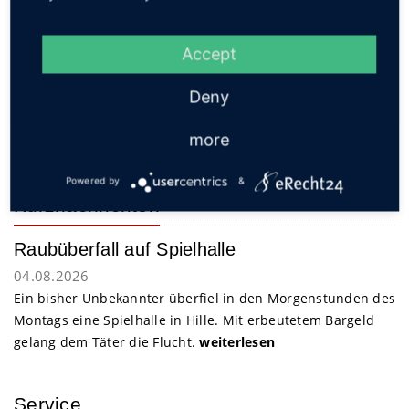
Quelle und Foto: Polizei
Interessant? Dann teilen!
Accept
Deny
more
Zurück zum Archiv
Powered by
&
Kurznachrichten
Raubüberfall auf Spielhalle
04.08.2026
Ein bisher Unbekannter überfiel in den Morgenstunden des
Montags eine Spielhalle in Hille. Mit erbeutetem Bargeld
gelang dem Täter die Flucht.
weiterlesen
Service