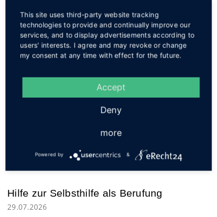
Das Auftreten eines mutmaßlich alkoholisierten
Autofahrers hat am Dienstagmittag an der Büttendorfer
This site uses third-party website tracking
Straße in Hüllhorst-Oberbauerschaft eine Polizeikontrolle
technologies to provide and continually improve our
nach sich gezogen. Im Verlauf der Maßnahmen zeigte ...
services, and to display advertisements according to
users' interests. I agree and may revoke or change
weiterlesen
my consent at any time with effect for the future.
Barre braut das beste Pilsener
Accept
Deutschlands
30.07.2026
Deny
Stellvertretend für das Produktions-Team freuen sich
Technischer Leiter Dirk Stapper (hinten rechts),
more
Braumeister Arno Huismann (vorne rechts), Brauer Horst
Niedringhaus (hinten links), Brauer Ingo Scheiding (vorne
Powered by
&
links), Jungbrauer ...
weiterlesen
Hilfe zur Selbsthilfe als Berufung
29.07.2026