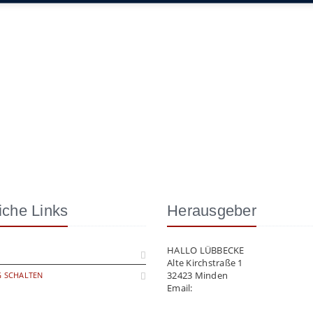
iche Links
Herausgeber
HALLO LÜBBECKE
Alte Kirchstraße 1
32423 Minden
 SCHALTEN
Email:
info@hallo-luebbecke.de