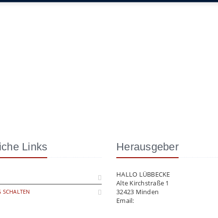
iche Links
Herausgeber
HALLO LÜBBECKE
Alte Kirchstraße 1
32423 Minden
 SCHALTEN
Email:
info@hallo-luebbecke.de