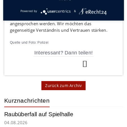
Stellen Sie uns ihre Fragen, sagen Sie uns, was sie
bewegt, geben Sie uns Hinweise. Es können und
Powered by
&
dürfen alle Themen rund um die Sicherheit
angesprochen werden. Wir möchten das
gegenseitige Verständnis und Vertrauen stärken.
Quelle und Foto: Polizei
Interessant? Dann teilen!
Zurück zum Archiv
Kurznachrichten
Raubüberfall auf Spielhalle
04.08.2026