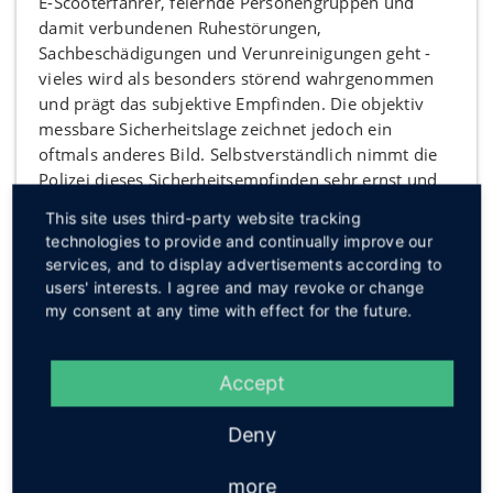
E-Scooterfahrer, feiernde Personengruppen und
damit verbundenen Ruhestörungen,
Sachbeschädigungen und Verunreinigungen geht -
vieles wird als besonders störend wahrgenommen
und prägt das subjektive Empfinden. Die objektiv
messbare Sicherheitslage zeichnet jedoch ein
oftmals anderes Bild. Selbstverständlich nimmt die
Polizei dieses Sicherheitsempfinden sehr ernst und
hat den Fokus der polizeilichen Maßnahmen auf die
This site uses third-party website tracking
Sicherheit im öffentlichen Bereich ausgerichtet. Aber
technologies to provide and continually improve our
werden diese vielfältigen Maßnahmen von der
services, and to display advertisements according to
Bevölkerung des Mühlenkreises auch so
users' interests. I agree and may revoke or change
wahrgenommen. Wo drückt der Schuh vor Ort? Was
my consent at any time with effect for the future.
können die Sicherheitsbehörden unter-nehmen?
Auf Initiative von Landrat Ali Dogan geht die
Accept
Kreispolizeibehörde mit dem Format "Time to Talk -
Die Polizei lädt zum Sicherheitsgespräch" neue
Deny
Wege. Wir möchten in entspannter Atmosphäre mit
den Menschen vor Ort ins Gespräch kommen.
more